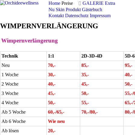
Home
Preise
GALERIE
Extra
Nu Skin Produkt
Gästebuch
Kontakt
Datenschutz
Impressum
WIMPERNVERLÄNGERUNG
Wimpernverlängerung
Technik
1:1
2D-3D-4D
5D-6
Neu
70,-
85,-
95,-
1 Woche
30,-
35,-
40,-
2 Woche
40,-
45,-
50,-
3 Woche
45,-
50,-
55,-/
4 Woche
50,-
55,-
65,-/
Ab 5 Woche
60,-/65,-
70,-/80,-
80,-/
Ab 6 Woche
Wie neu
Ab lösen
20,-